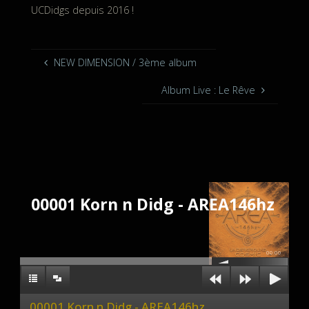
UCDidgs depuis 2016 !
NEW DIMENSION / 3ème album
Album Live : Le Rêve
00001 Korn n Didg - AREA146hz
00:00
00001 Korn n Didg - AREA146hz