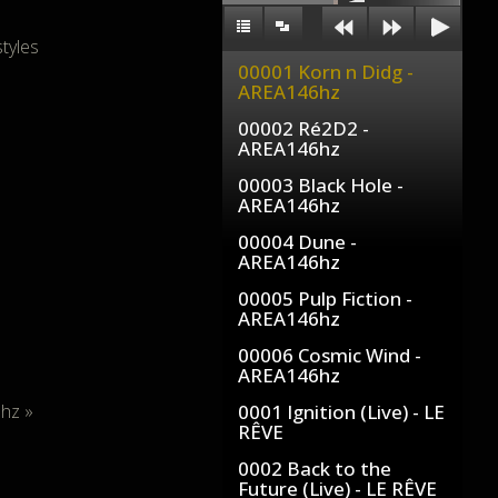
tyles
00001 Korn n Didg -
AREA146hz
00002 Ré2D2 -
AREA146hz
00003 Black Hole -
AREA146hz
00004 Dune -
AREA146hz
00005 Pulp Fiction -
AREA146hz
00006 Cosmic Wind -
AREA146hz
6hz »
0001 Ignition (Live) - LE
RÊVE
0002 Back to the
Future (Live) - LE RÊVE