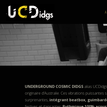
Skip
to
A
content
UNDERGROUND COSMIC DIDGS
alias UCDidgs
originaire d’Australie. Ces vibrations puissantes
surprenantes,
intégrant beatbox, guimbard
festives et dansantes.
Rythmique 100% acoust