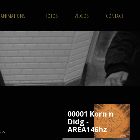
ANIMATIONS
PHOTOS
VIDEOS
CONTACT
00001 Korn n
Didg -
AREA146hz
es,
00:00