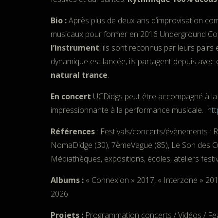
Bio :
Après plus de deux ans d’improvisation comm
musicaux pour former en 2016 Underground Co
l’instrument
, ils sont reconnus par leurs pairs
dynamique est lancée, ils partagent depuis avec 
natural trance
.
En concert
UCDidgs peut être accompagné à la d
impressionnante à la performance musicale.
ht
Références
: Festivals/concerts/évènements : Rê
NomaDidge (30), 7èmeVague (85), Le Son des Cui
Médiathèques, expositions, écoles, ateliers festi
Albums :
« Connexion » 2017, « Interzone » 201
2026
Projets :
Programmation concerts / Vidéos / Fe