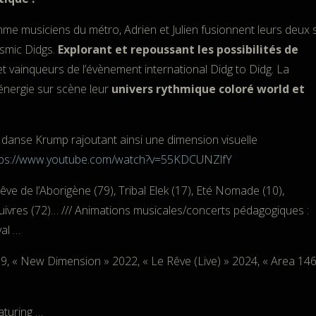
e musiciens du métro, Adrien et Julien fusionnent leurs deux s
smic Didgs.
Explorant et repoussant les possibilités de
 et vainqueurs de l’évènement international Didg to Didg. La
énergie sur scène leur
univers rythmique coloré world et
anse Krump rajoutant ainsi une dimension visuelle
tps://www.youtube.com/watch?v=55KDCUNZlfY
ve de l’Aborigène (79), Tribal Elek (17), Eté Nomade (10),
vres (72)… /// Animations musicales/concerts pédagogiques :
val …
9, « New Dimension » 2022, « Le Rêve (Live) » 2024, « Area 14
aturing …