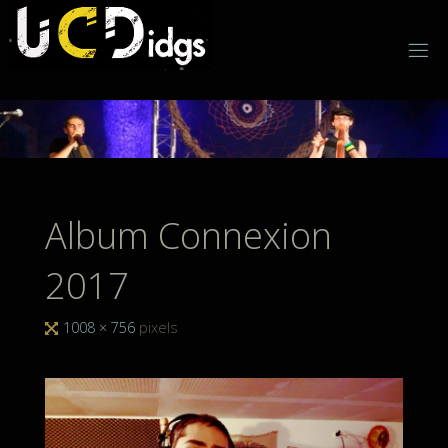
Skip
to
content
Album Connexion
2017
Full
1008 × 756
pixels
size