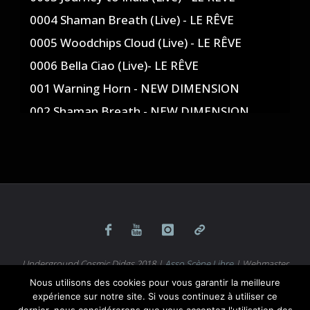
0004 Shaman Breath (Live) - LE RÊVE
0005 Woodchips Cloud (Live) - LE RÊVE
0006 Bella Ciao (Live)- LE RÊVE
001 Warning Horn - NEW DIMENSION
002 Shaman Breath - NEW DIMENSION
003 Swallowtail Gig - NEW DIMENSION
004 Behemoth - NEW DIMENSION
005 Journey to India - NEW DIMENSION
006 Rising Suns - NEW DIMENSION
007 Space Train - NEW DIMENSION
008 Bella Ciao - NEW DIMENSION
Underground Cosmic Didgs 2018 |
Asso Scène Libre
| Webmaster
009 PTK Trip - NEW DIMENSION
: Mathieu Brocchieri |
Music under Creative Common BY-NC-ND
Nous utilisons des cookies pour vous garantir la meilleure
010 Implosion - NEW DIMENSION
license
|
Mentions légales
expérience sur notre site. Si vous continuez à utiliser ce